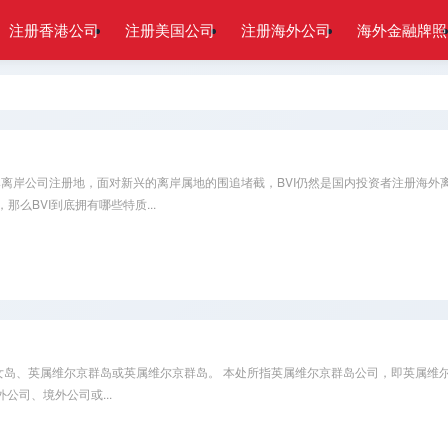
注册香港公司
注册美国公司
注册海外公司
海外金融牌照
离岸公司注册地，面对新兴的离岸属地的围追堵截，BVI仍然是国内投资者注册海外
么BVI到底拥有哪些特质...
亦翻译成英属处女岛、英属维尔京群岛或英属维尔京群岛。 本处所指英属维尔京群岛公司，即英属
外公司、境外公司或...