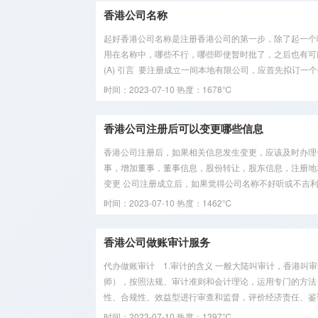
开户
香港公司名称
公司银行
起好香港公司名称是注册香港公司的第一步，除了起一个
用在名称中，哪些不行，哪些即使暂时批了，之后也有可
开户
(A) 引言 要注册成立一间本地有限公司，应首先拟订一个公
知识产权
时间：2023-07-10
热度：1678℃
办理
香港公司注册后可以变更哪些信息
香港公司注册后，如果相关信息发生变更，应该及时办理
事，增加董事，董事信息，股份转让，股东信息，注册地
变更 公司注册成立后，如果觉得公司名称不好听或不吉利，
时间：2023-07-10
热度：1462℃
香港公司做账审计服务
代办做账审计 1.审计的含义 一般大陆叫审计，香港叫
师），按照法规、审计准则和会计理论，运用专门的方法
性、合规性、效益型进行审查和监督，评价经济责任、鉴证经
时间：2023-07-10
热度：1397℃