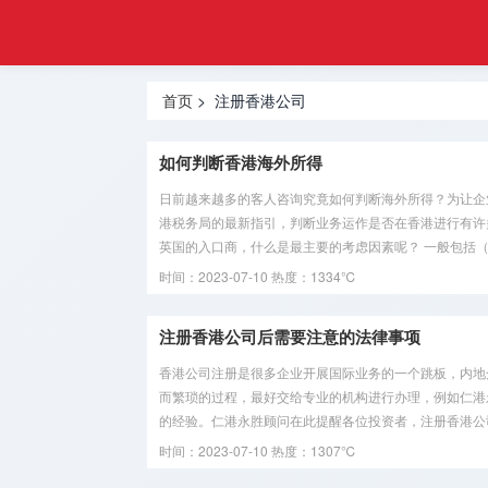
工商
首页
注册
注册深圳
登记
首页
> 注册香港公司
公司
网
注册香港
如何判断香港海外所得
公司
日前越来越多的客人咨询究竟如何判断海外所得？为让企
港税务局的最新指引，判断业务运作是否在香港进行有许
注册美国
英国的入口商，什么是最主要的考虑因素呢？ 一般包括（但
公司
时间：2023-07-10
热度：1334℃
注册海外
公司
注册香港公司后需要注意的法律事项
香港公司注册是很多企业开展国际业务的一个跳板，内地
海外金融
而繁琐的过程，最好交给专业的机构进行办理，例如仁港
牌照
的经验。仁港永胜顾问在此提醒各位投资者，注册香港公司
时间：2023-07-10
热度：1307℃
海外银行