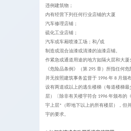
违例建筑物；
内有经营下列任何行业店铺的大厦
汽车修理店铺；
硫化工业店铺；
汽车或车厢喷漆工场；和
或
╱
制造或混合油漆或清漆的油漆店铺。
作紧急或通道用途的地方如隔火层和大厦
《危险品条例》（第
章）所指任何危
295
并无按照建筑事务监督于
年
月颁
1996
8
设有两道或以上的逃生楼梯（每道楼梯最
层）〔除非有关楼宇符合
年颁布的
1996
宇上层
（即地下以上的所有楼层），但
*
宇的要求。