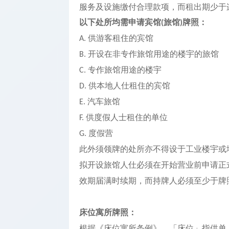
开户
服务及设施缴付合理款项，而租出期少于
以下处所均需申请宾馆
旅馆
牌照：
(
)
公司银行
供游客租住的宾馆
开户
A.
开设在非专作旅馆用途的楼宇的旅馆
B.
知识产权
专作旅馆用途的楼宇
C.
办理
供本地人仕租住的宾馆
D.
汽车旅馆
E.
供度假人士租住的单位
F.
度假营
G.
此外须领牌的处所亦不得设于工业楼宇或
拟开设旅馆人仕必须在开始营业前申请正
效期届满时续期，而持牌人必须至少于牌
床位寓所牌照：
根据《床位寓所条例》，「床位」指供单