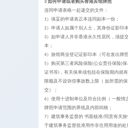
如何申请或者购买香港宾馆牌照
3
连同申请表格一起递交的文件：
）塡妥的申请表正本连同副本一份；
1
）申请人如属个别人士，其身份证影印
2
）如申请人并非香港永久性居民，须提
3
本；
）旅馆商业登记证影印本（可在发出牌
4
）购买第三者风险保险
公众责任保险
保
5
(
)
证书等
，有关保单须包括在保险期内就有
)
限额及不设弥偿事故数上限（ 如所需的
交）；
）使用十进制单位及符合比例（ 一般情
6
牌照申请范围的界线及内部间格；
）建筑事务监督的 书面核准
同意有关旅
7
/
于建筑事务监督批准用作非住用用途的处