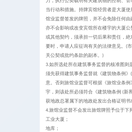
力，执行公契载明有关建筑物的控制、管
当行动和措施。持牌宾馆经营者是大厦使
馆业监督签发的牌照，并不会免除任何由
亦不会影响或改变宾馆所在楼宇的大厦公契
或其他契约，须承担一切后果和责任，絶
要时，申请人应征询有关的法律意见。
市
(
关公契或批约条款的副本。
)
如所选处所在建筑事务监督的核准图则
3.
须先获得建筑事务监督就《建筑物条例》
(
意。否则旅馆业监督可根据《旅馆业条例
宇，则该处所必须符合《建筑物条例
新
(
获地政总署属下的地政处发出合格证明书
旅馆业监督不会发出旅馆牌照予位于下列
4.
工业大厦；
地库；