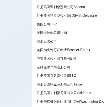
注册美国亚利桑那州公司Arizona
注册美国特拉华公司(或德拉瓦)Delaware
美国公司年审
美国特拉华公司注销
注册美国公司
美国销售许可证申请Reseller Permit
申请美国公司联邦税号EIN
选择在哪个州注册公司
注册美国有限责任公司LLC
注册美国德克萨斯州公司Texas
注册美国加利福尼亚州公司California
注册华盛顿哥伦比亚特区公司Washington D.C.