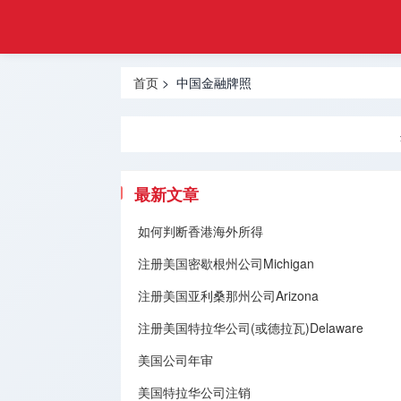
工商
首页
注册
注册深圳
登记
首页
> 中国金融牌照
公司
网
注册香港
公司
注册美国
最新文章
公司
如何判断香港海外所得
注册海外
注册美国密歇根州公司Michigan
公司
注册美国亚利桑那州公司Arizona
海外金融
注册美国特拉华公司(或德拉瓦)Delaware
牌照
美国公司年审
海外银行
美国特拉华公司注销