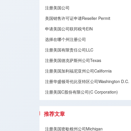
开户
注册美国公司
公司银行
美国销售许可证申请Reseller Permit
开户
申请美国公司联邦税号EIN
知识产权
选择在哪个州注册公司
办理
注册美国有限责任公司LLC
注册美国德克萨斯州公司Texas
注册美国加利福尼亚州公司California
注册华盛顿哥伦比亚特区公司Washington D.C.
注册美国C股份有限公司(C Corporation)
推荐文章
注册美国密歇根州公司Michigan