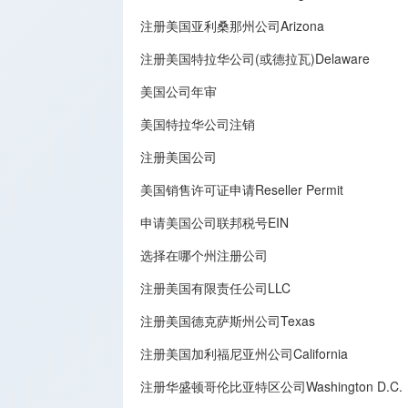
注册美国亚利桑那州公司Arizona
注册美国特拉华公司(或德拉瓦)Delaware
美国公司年审
美国特拉华公司注销
注册美国公司
美国销售许可证申请Reseller Permit
申请美国公司联邦税号EIN
选择在哪个州注册公司
注册美国有限责任公司LLC
注册美国德克萨斯州公司Texas
注册美国加利福尼亚州公司California
注册华盛顿哥伦比亚特区公司Washington D.C.