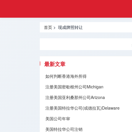
工商
首页
注册
注册深圳
登记
首页
> 现成牌照转让
公司
网
注册香港
公司
注册美国
最新文章
公司
如何判断香港海外所得
注册海外
注册美国密歇根州公司Michigan
公司
注册美国亚利桑那州公司Arizona
海外金融
注册美国特拉华公司(或德拉瓦)Delaware
牌照
美国公司年审
海外银行
美国特拉华公司注销