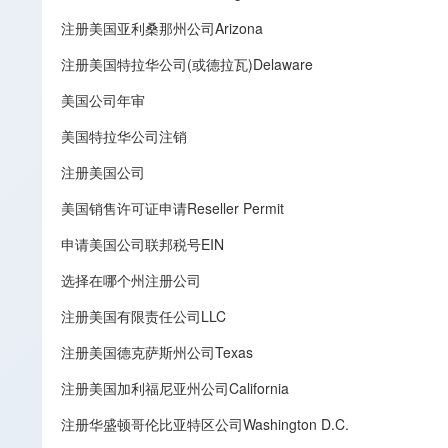
注册美国亚利桑那州公司Arizona
注册美国特拉华公司(或德拉瓦)Delaware
美国公司年审
美国特拉华公司注销
注册美国公司
美国销售许可证申请Reseller Permit
申请美国公司联邦税号EIN
选择在哪个州注册公司
注册美国有限责任公司LLC
注册美国德克萨斯州公司Texas
注册美国加利福尼亚州公司California
注册华盛顿哥伦比亚特区公司Washington D.C.