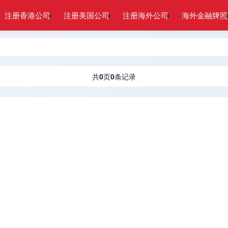
注册香港公司
注册美国公司
注册海外公司
海外金融牌照
共
0
页
0
条记录