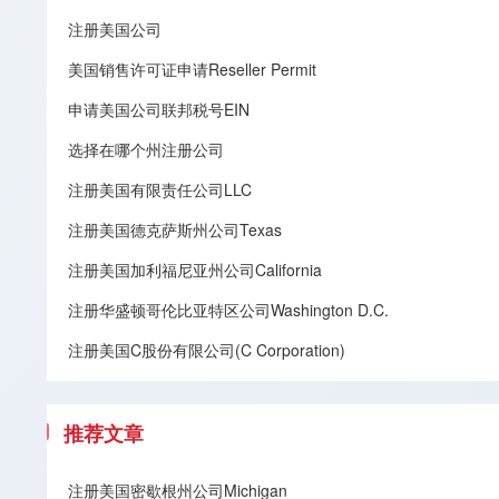
注册美国公司
美国销售许可证申请Reseller Permit
申请美国公司联邦税号EIN
选择在哪个州注册公司
注册美国有限责任公司LLC
注册美国德克萨斯州公司Texas
注册美国加利福尼亚州公司California
注册华盛顿哥伦比亚特区公司Washington D.C.
注册美国C股份有限公司(C Corporation)
推荐文章
注册美国密歇根州公司Michigan