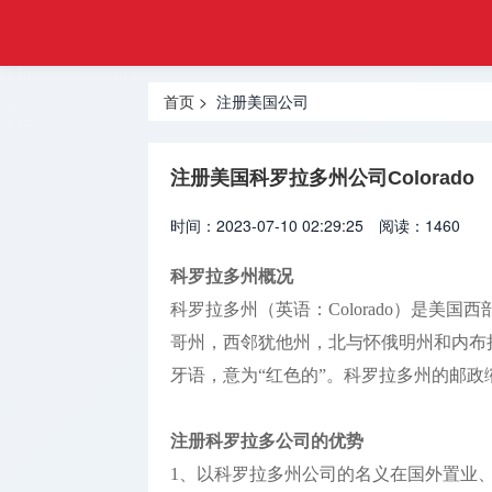
工商
首页
注册
注册深圳
登记
首页
> 注册美国公司
公司
网
注册香港
注册美国科罗拉多州公司Colorado
公司
时间：2023-07-10 02:29:25
阅读：1460
注册美国
公司
科罗拉多州概况
科罗拉多州（英语：Colorado）是美
注册海外
公司
哥州，西邻犹他州，北与怀俄明州和内布拉斯
牙语，意为“红色的”。科罗拉多州的邮政
海外金融
牌照
注册科罗拉多公司的优势
海外银行
1、以科罗拉多州公司的名义在国外置业