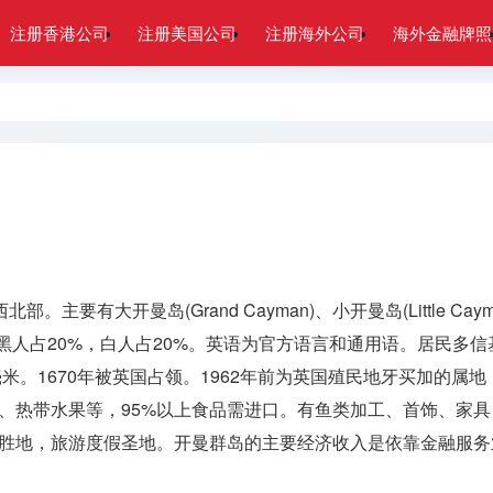
注册香港公司
注册美国公司
注册海外公司
海外金融牌照
有大开曼岛(Grand Cayman)、小开曼岛(Little Cayma
55%，黑人占20%，白人占20%。英语为官方语言和通用语。居
0毫米。1670年被英国占领。1962年前为英国殖民地牙买加的
、热带水果等，95%以上食品需进口。有鱼类加工、首饰、家
胜地，旅游度假圣地。开曼群岛的主要经济收入是依靠金融服务